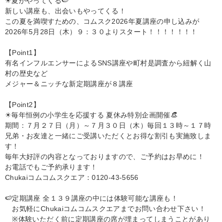
☀夏がやってくる🍉

新しい講座も、出会いもやってくる！

この夏を満喫すための、コムスク2026年夏講座の申し込みが

2026年5月28日（木）９：３０よりスタート！！！！！！！

【Point1】

有名インフルエンサーによるSNS講座や町村是調査から紐解く山
村の歴史など

メジャー＆ニッチな新定期講座が８講座

【Point2】

☀毎年恒例の小学生を応援する 夏休み特別企画開催👒

期間：７月２７日（月）～７月３０日（木）毎回１３時～１７時

兄弟・お友達と一緒にご受講いただくとお得な割引も実施致しま
す！

毎年大好評の内容となっておりますので、ご予約はお早めに！

お電話でもご予約承ります！

Chukaiコムコムスクエア：0120-43-5656

🍉定期講座 全１３９講座の中には体験可能な講座も！

　お気軽にChukaiコムコムスクエアまでお問い合わせ下さい！

　※体験いただく前に定期講座の席が埋まってしまうことがあり