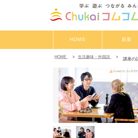
HOME
新着
HOME
>
生活趣味・外国語
>
講座の