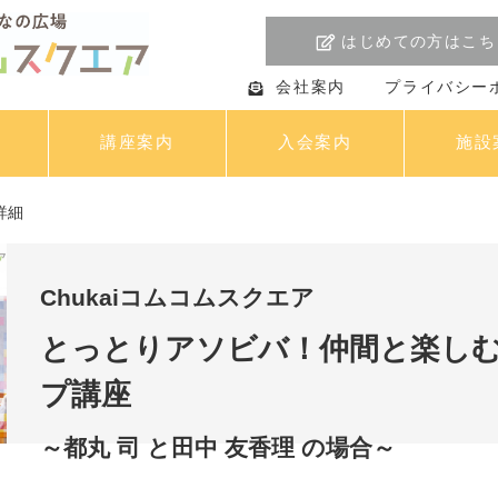
はじめての方はこち
会社案内
プライバシー
講座案内
入会案内
施設
詳細
Chukaiコムコムスクエア
とっとりアソビバ！仲間と楽しむ
プ講座
～都丸 司 と田中 友香理 の場合～