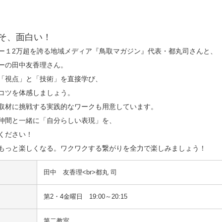
そ、面白い！
ロワー１2万超を誇る地域メディア『鳥取マガジン』代表・都丸司さんと、

ーの田中友香理さん。

「視点」と「技術」を直接学び、

コツを体感しましょう。

取材に挑戦する実践的なワークも用意しています。

仲間と一緒に「自分らしい表現」を、

ださい！

もっと楽しくなる。ワクワクする繋がりを全力で楽しみましょう！
田中　友香理<br>都丸 司
第2・4金曜日 19:00～20:15
第二教室