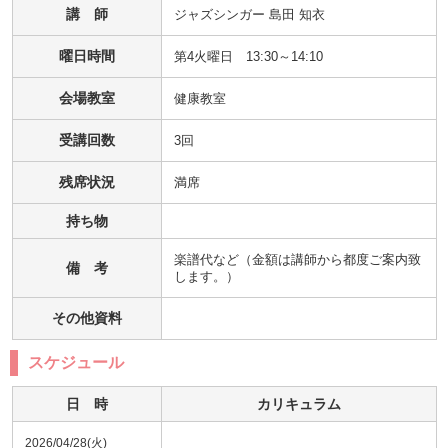
講 師
ジャズシンガー 島田 知衣
曜日時間
第4火曜日 13:30～14:10
会場教室
健康教室
受講回数
3回
残席状況
満席
持ち物
楽譜代など（金額は講師から都度ご案内致
備 考
します。）
その他資料
スケジュール
日 時
カリキュラム
2026/04/28(火)