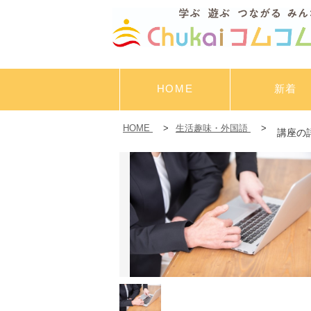
HOME
新着
HOME
>
生活趣味・外国語
>
講座の