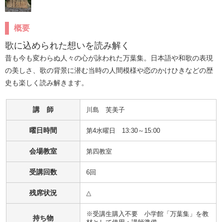
概要
歌に込められた想いを読み解く
昔も今も変わらぬ人々の心が詠われた万葉集。日本語や和歌の表現
の美しさ、歌の背景に潜む当時の人間模様や恋のかけひきなどの歴
史も楽しく読み解きます。
講 師
川島　芙美子
曜日時間
第4水曜日 13:30～15:00
会場教室
第四教室
受講回数
6回
残席状況
△
※受講生購入不要　小学館「万葉集」を教
持ち物