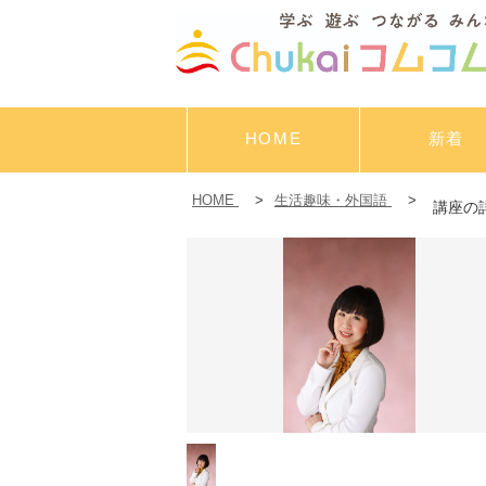
HOME
新着
HOME
>
生活趣味・外国語
>
講座の