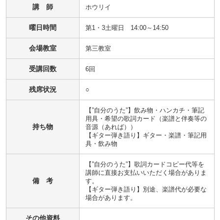
講 師
ホウリイ
曜日時間
第1・3土曜日 14:00～14:50
会場教室
第三教室
受講回数
6回
残席状況
○
【”自分のうた”】飲み物・ハンカチ・筆記
用具・希望の歌詞カード（楽譜と伴奏等の
持ち物
音源（あれば））

【ギター弾き語り】ギター・楽譜・筆記用
具・飲み物
【”自分のうた”】歌詞カードコピー代等を
講師に直接お支払いいただく場合がありま
備 考
す。

【ギター弾き語り】別途、楽譜代が必要な
場合があります。
その他資料