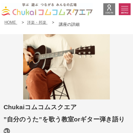
HOME
>
洋楽・邦楽
>
講座の詳細
Chukaiコムコムスクエア
”自分のうた”を歌う教室orギター弾き語り
③