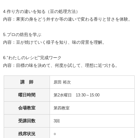
4.作り方の違いを知る（豆の処理方法）

内容：果実の身をどう外すか等の違いで変わる香りと甘さを体験。

5.プロの焙煎を学ぶ

内容：豆が焼けていく様子を知り、味の背景を理解。

6.“わたしのレシピ”完成ワーク

内容：目標の味を決めて、何度か試して、理想に近づける。
講 師
原田 裕次
曜日時間
第2水曜日 13:30～15:00
会場教室
第四教室
受講回数
3回
残席状況
○