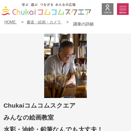
HOME
>
書道・絵画・カメラ
>
講座の詳細
Chukaiコムコムスクエア
みんなの絵画教室
水彩・油絵・鉛筆なんでも大丈夫！