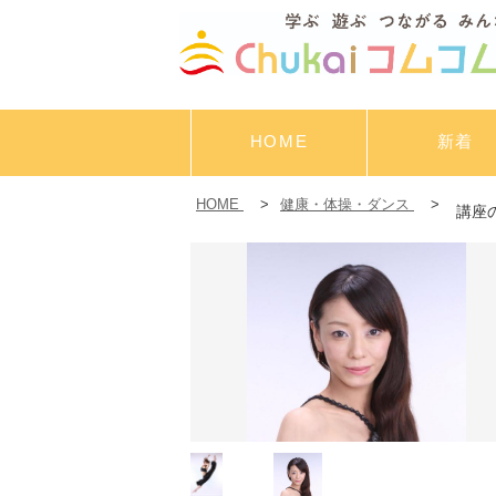
HOME
新着
HOME
>
健康・体操・ダンス
>
講座