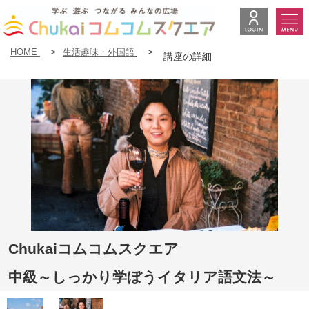
HOME
>
生活趣味・外国語
>
講座の詳細
Chukaiコムコムスクエア
中級～しっかり学ぼうイタリア語文法～