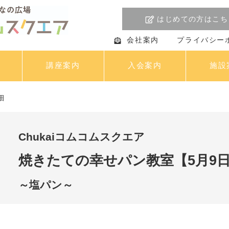
はじめての方はこち
会社案内
プライバシー
講座案内
入会案内
施設
細
Chukaiコムコムスクエア
焼きたての幸せパン教室【5月9
～塩パン～