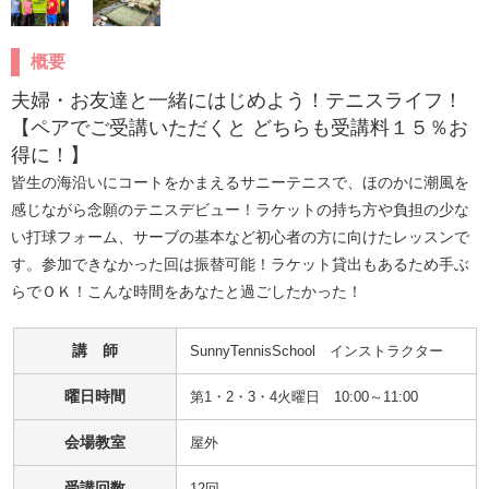
概要
夫婦・お友達と一緒にはじめよう！テニスライフ！
【ペアでご受講いただくと どちらも受講料１５％お
得に！】
皆生の海沿いにコートをかまえるサニーテニスで、ほのかに潮風を
感じながら念願のテニスデビュー！ラケットの持ち方や負担の少な
い打球フォーム、サーブの基本など初心者の方に向けたレッスンで
す。参加できなかった回は振替可能！ラケット貸出もあるため手ぶ
らでＯＫ！こんな時間をあなたと過ごしたかった！
講 師
SunnyTennisSchool　インストラクター
曜日時間
第1・2・3・4火曜日 10:00～11:00
会場教室
屋外
受講回数
12回