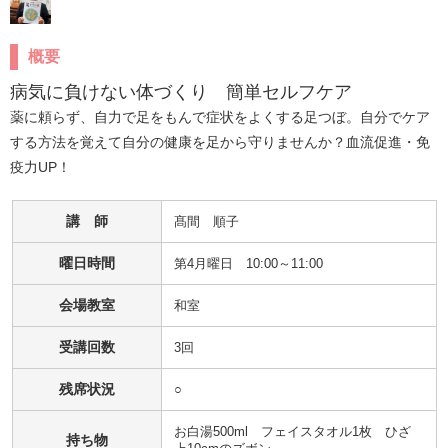
概要
病気に負けない体づくり　簡単セルフケア
薬に頼らず、自力で足をもんで症状をよくする足つぼ。自分でケア
する方法を覚えて自分の健康を足から守りませんか？血流促進・免
疫力UP！
講 師
髙間　順子
曜日時間
第4月曜日 10:00～11:00
会場教室
和室
受講回数
3回
残席状況
○
お白湯500ml　フェイスタオル1枚　ひざ
持ち物