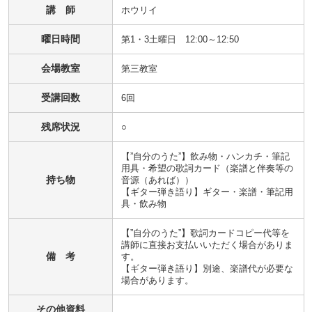
講 師
ホウリイ
曜日時間
第1・3土曜日 12:00～12:50
会場教室
第三教室
受講回数
6回
残席状況
○
【”自分のうた”】飲み物・ハンカチ・筆記
用具・希望の歌詞カード（楽譜と伴奏等の
持ち物
音源（あれば））

【ギター弾き語り】ギター・楽譜・筆記用
具・飲み物
【”自分のうた”】歌詞カードコピー代等を
講師に直接お支払いいただく場合がありま
備 考
す。

【ギター弾き語り】別途、楽譜代が必要な
場合があります。
その他資料