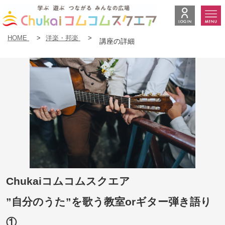
HOME
>
洋楽・邦楽
>
講座の詳細
Chukaiコムコムスクエア
”自分のうた”を歌う教室orギター弾き語り
①