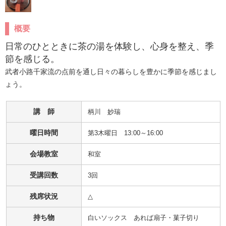
概要
日常のひとときに茶の湯を体験し、心身を整え、季
節を感じる。
武者小路千家流の点前を通し日々の暮らしを豊かに季節を感じまし
ょう。
講 師
柄川　妙瑞
曜日時間
第3木曜日 13:00～16:00
会場教室
和室
受講回数
3回
残席状況
△
持ち物
白いソックス　あれば扇子・菓子切り