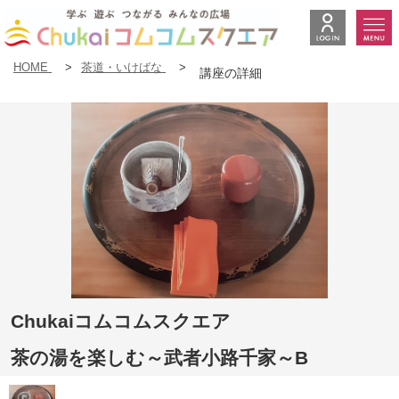
HOME
>
茶道・いけばな
>
講座の詳細
Chukaiコムコムスクエア
茶の湯を楽しむ～武者小路千家～B