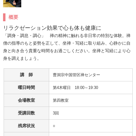
概要
リラクゼーション効果で心も体も健康に
「調身・調息・調心」　禅の精神に触れる非日常の特別な体験。禅
僧の指導のもと姿勢を正して、坐禅・写経に取り組み、心静かに自
身と向き合う貴重な時間をお過ごしください。坐禅と写経により心
身を調えましょう。
講 師
曹洞宗中国管区禅センター
曜日時間
第4木曜日 18:00～19:30
会場教室
第四教室
受講回数
3回
残席状況
○