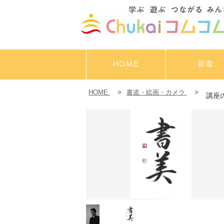
HOME
新着
HOME
>
書道・絵画・カメラ
>
講座