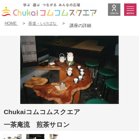
HOME
>
茶道・いけばな
>
講座の詳細
Chukaiコムコムスクエア
一茶庵流 煎茶サロン