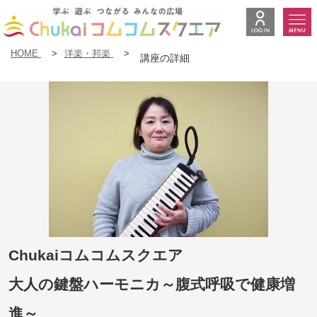
HOME
>
洋楽・邦楽
>
講座の詳細
Chukaiコムコムスクエア
大人の鍵盤ハーモニカ～腹式呼吸で健康増
進～