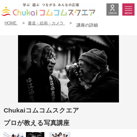
HOME
>
書道・絵画・カメラ
>
講座の詳細
Chukaiコムコムスクエア
プロが教える写真講座