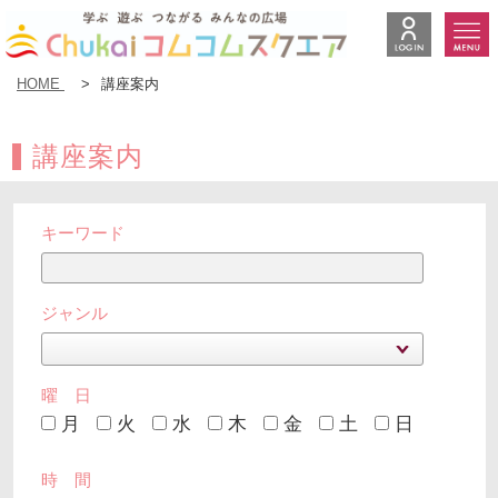
HOME
>
講座案内
講座案内
キーワード
ジャンル
曜 日
月
火
水
木
金
土
日
時 間